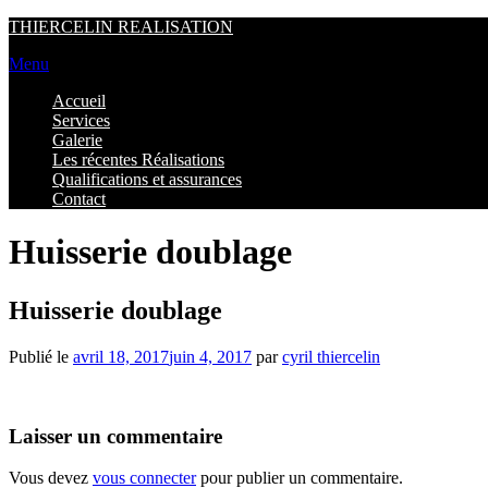
Aller
THIERCELIN REALISATION
au
Menu
contenu
Accueil
Services
Galerie
Les récentes Réalisations
Qualifications et assurances
Contact
Huisserie doublage
Huisserie doublage
Publié le
avril 18, 2017
juin 4, 2017
par
cyril thiercelin
Laisser un commentaire
Vous devez
vous connecter
pour publier un commentaire.