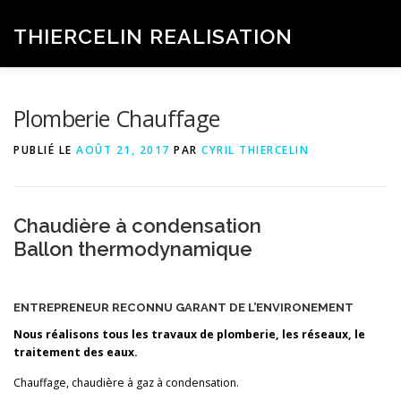
Aller
au
THIERCELIN REALISATION
Menu
contenu
ACCUEIL
SERVICES
GALERIE
Plomberie Chauffage
PUBLIÉ LE
AOÛT 21, 2017
PAR
CYRIL THIERCELIN
LES RÉCENTES RÉALISATIONS
Chaudière à condensation
QUALIFICATIONS ET ASSURANCES
CONTACT
Ballon thermodynamique
ENTREPRENEUR RECONNU GARANT DE L’ENVIRONEMENT
Nous réalisons tous les travaux de plomberie, les réseaux, le
traitement des eaux.
Chauffage, chaudière à gaz à condensation.