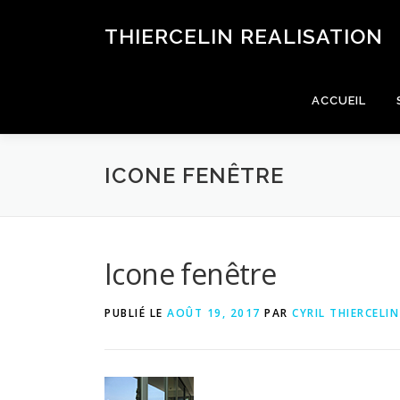
Aller
au
THIERCELIN REALISATION
contenu
ACCUEIL
ICONE FENÊTRE
Icone fenêtre
PUBLIÉ LE
AOÛT 19, 2017
PAR
CYRIL THIERCELIN