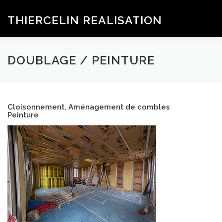
Aller
au
THIERCELIN REALISATION
Menu
contenu
ACCUEIL
SERVICES
GALERIE
DOUBLAGE / PEINTURE
LES RÉCENTES RÉALISATIONS
Cloisonnement, Aménagement de combles
Peinture
QUALIFICATIONS ET ASSURANCES
CONTACT